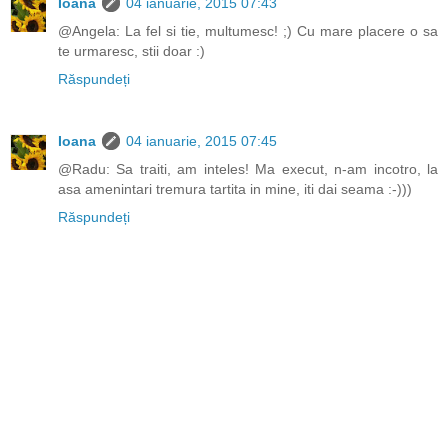
Ioana
04 ianuarie, 2015 07:43
@Angela: La fel si tie, multumesc! ;) Cu mare placere o sa
te urmaresc, stii doar :)
Răspundeți
Ioana
04 ianuarie, 2015 07:45
@Radu: Sa traiti, am inteles! Ma execut, n-am incotro, la
asa amenintari tremura tartita in mine, iti dai seama :-)))
Răspundeți