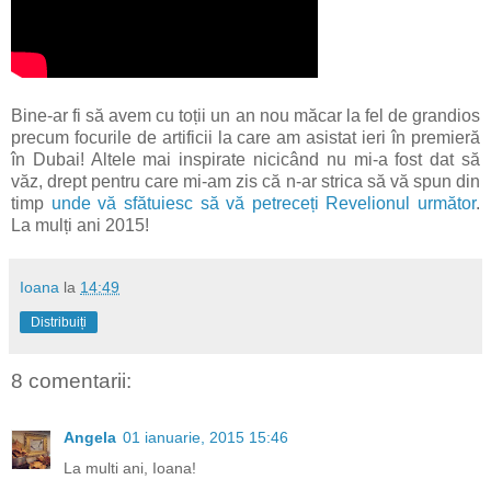
Bine-ar fi să avem cu toții un an nou măcar la fel de grandios
precum focurile de artificii la care am asistat ieri în premieră
în Dubai! Altele mai inspirate nicicând nu mi-a fost dat să
văz, drept pentru care mi-am zis că n-ar strica să vă spun din
timp
unde vă sfătuiesc să vă petreceți Revelionul următor
.
La mulți ani 2015!
Ioana
la
14:49
Distribuiți
8 comentarii:
Angela
01 ianuarie, 2015 15:46
La multi ani, Ioana!