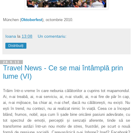
München (
Oktoberfest
), octombrie 2010.
Ioana
la
13:08
Un comentariu:
Distribuiți
28.9.13
Travel News - Ce se mai întâmplă prin
lume (VI)
Trăim într-o vreme în care nebunia călătoriilor a cuprins tot mapamondul.
Ai, n-ai treabă, ai, n-ai serviciu, ai, n-ai studii, ai, n-ai fire de păr în cap,
ai, n-ai mijloace, ba chiar ai, n-ai chef, dacă nu călătorești, nu exiști. Nu
ești în trend, nu contezi, nu ai realizat nimic în viață. Ceea ce a început
blând, frumos, nobil, așa cum îi șade bine oricărei pasiuni adevărate, cu
tot spectrul de emoții, percepții și senzații aferente, tinde să se
transforme astăzi într-un nou motiv de stres, frustrări, pe scurt o nouă
formă de presiune socială. Carevasăzică n-ai Iphone? Ipad? Facebook?