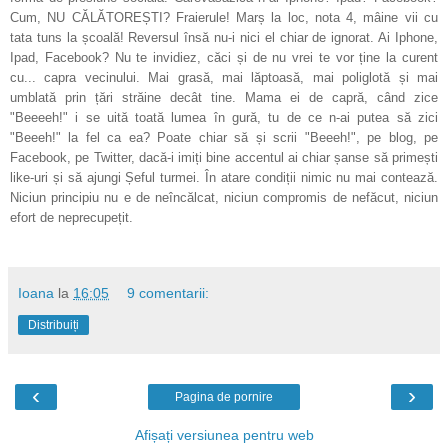
Cum, NU CĂLĂTOREȘTI? Fraierule! Marș la loc, nota 4, mâine vii cu
tata tuns la școală! Reversul însă nu-i nici el chiar de ignorat. Ai Iphone,
Ipad, Facebook? Nu te invidiez, căci și de nu vrei te vor ține la curent
cu... capra vecinului. Mai grasă, mai lăptoasă, mai poliglotă și mai
umblată prin țări străine decât tine. Mama ei de capră, când zice
"Beeeeh!" i se uită toată lumea în gură, tu de ce n-ai putea să zici
"Beeeh!" la fel ca ea? Poate chiar să și scrii "Beeeh!", pe blog, pe
Facebook, pe Twitter, dacă-i imiți bine accentul ai chiar șanse să primești
like-uri și să ajungi Șeful turmei. În atare condiții nimic nu mai contează.
Niciun principiu nu e de neîncălcat, niciun compromis de nefăcut, niciun
efort de neprecupețit.
Ioana
la
16:05
9 comentarii:
Distribuiți
‹
›
Pagina de pornire
Afișați versiunea pentru web