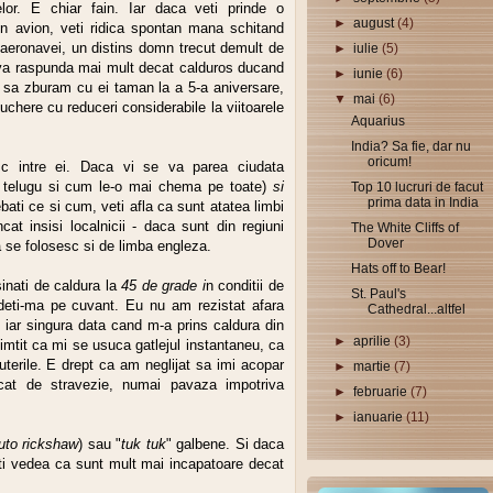
lor. E chiar fain. Iar daca veti prinde o
►
august
(4)
in avion, veti ridica spontan mana schitand
eronavei, un distins domn trecut demult de
►
iulie
(5)
a va raspunda mai mult decat calduros ducand
►
iunie
(6)
sa zburam cu ei taman la a 5-a aniversare,
▼
mai
(6)
ouchere cu reduceri considerabile la viitoarele
Aquarius
India? Sa fie, dar nu
oricum!
esc intre ei. Daca vi se va parea ciudata
u, telugu si cum le-o mai chema pe toate)
si
Top 10 lucruri de facut
prima data in India
ebati ce si cum, veti afla ca sunt atatea limbi
incat insisi localnicii - daca sunt din regiuni
The White Cliffs of
Dover
ca se folosesc si de limba engleza.
Hats off to Bear!
sinati de caldura la
45 de grade i
n conditii de
St. Paul's
deti-ma pe cuvant. Eu nu am rezistat afara
Cathedral...altfel
 iar singura data cand m-a prins caldura din
►
aprilie
(3)
simtit ca mi se usuca gatlejul instantaneu, ca
terile. E drept ca am neglijat sa imi acopar
►
martie
(7)
icat de stravezie, numai pavaza impotriva
►
februarie
(7)
►
ianuarie
(11)
uto rickshaw
) sau "
tuk tuk
" galbene. Si daca
 veti vedea ca sunt mult mai incapatoare decat