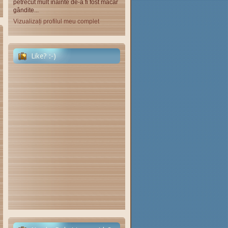
petrecut mult înainte de-a fi fost măcar
gândite...
Vizualizați profilul meu complet
Like? :-)