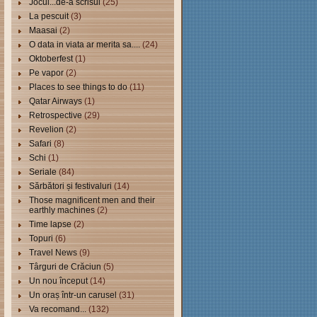
Jocul...de-a scrisul
(25)
La pescuit
(3)
Maasai
(2)
O data in viata ar merita sa....
(24)
Oktoberfest
(1)
Pe vapor
(2)
Places to see things to do
(11)
Qatar Airways
(1)
Retrospective
(29)
Revelion
(2)
Safari
(8)
Schi
(1)
Seriale
(84)
Sărbători și festivaluri
(14)
Those magnificent men and their
earthly machines
(2)
Time lapse
(2)
Topuri
(6)
Travel News
(9)
Târguri de Crăciun
(5)
Un nou început
(14)
Un oraș într-un carusel
(31)
Va recomand...
(132)