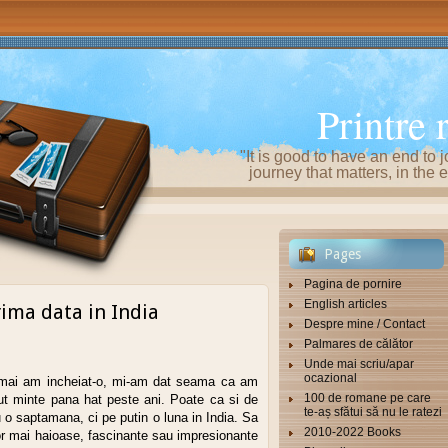
Printre 
"It is good to have an end to j
journey that matters, in th
Pages
Pagina de pornire
English articles
rima data in India
Despre mine / Contact
Palmares de călător
Unde mai scriu/apar
ocazional
ocmai am incheiat-o, mi-am dat seama ca am
100 de romane pe care
ut minte pana hat peste ani. Poate ca si de
te-aș sfătui să nu le ratezi
 o saptamana, ci pe putin o luna in India. Sa
2010-2022 Books
lor mai haioase, fascinante sau impresionante