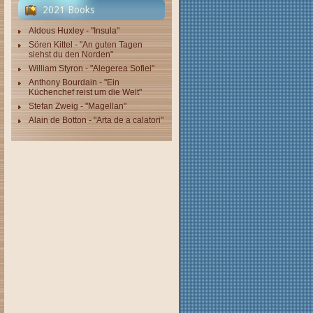
2021 Books
Aldous Huxley - "Insula"
Sören Kittel - "An guten Tagen
siehst du den Norden"
William Styron - "Alegerea Sofiei"
Anthony Bourdain - "Ein
Küchenchef reist um die Welt"
Stefan Zweig - "Magellan"
Alain de Botton - "Arta de a calatori"