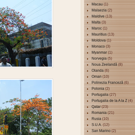
Macau
(1)
Malaezia
(2)
Maldive
(13)
Malta
(3)
Maroc
(1)
Mauritius
(13)
Moldova
(1)
Monaco
(3)
Myanmar
(1)
Norvegia
(5)
Noua Zeelandă
(8)
Olanda
(6)
Oman
(10)
Polinezia Franceză
(6)
Polonia
(2)
Portugalia
(27)
Portugalia de la A la Z
(4)
Qatar
(23)
Romania
(21)
Rusia
(10)
S.U.A.
(12)
San Marino
(2)