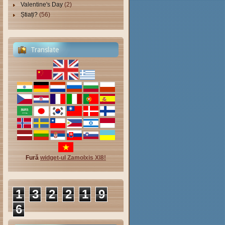
Valentine's Day
(2)
Știați?
(56)
Translate
Fură
widget-ul Zamolxis Xl8!
1
3
2
2
1
9
6