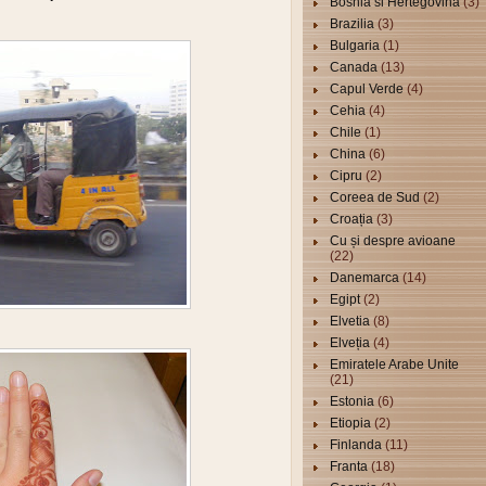
Bosnia si Hertegovina
(3)
Brazilia
(3)
Bulgaria
(1)
Canada
(13)
Capul Verde
(4)
Cehia
(4)
Chile
(1)
China
(6)
Cipru
(2)
Coreea de Sud
(2)
Croația
(3)
Cu și despre avioane
(22)
Danemarca
(14)
Egipt
(2)
Elvetia
(8)
Elveția
(4)
Emiratele Arabe Unite
(21)
Estonia
(6)
Etiopia
(2)
Finlanda
(11)
Franta
(18)