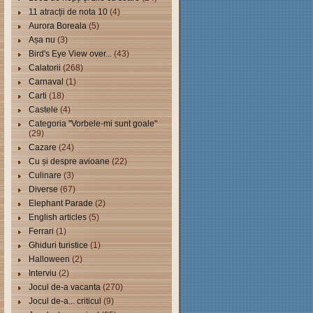
11 atracții de nota 10
(4)
Aurora Boreala
(5)
Așa nu
(3)
Bird's Eye View over...
(43)
Calatorii
(268)
Carnaval
(1)
Carti
(18)
Castele
(4)
Categoria "Vorbele-mi sunt goale"
(29)
Cazare
(24)
Cu și despre avioane
(22)
Culinare
(3)
Diverse
(67)
Elephant Parade
(2)
English articles
(5)
Ferrari
(1)
Ghiduri turistice
(1)
Halloween
(2)
Interviu
(2)
Jocul de-a vacanta
(270)
Jocul de-a... criticul
(9)