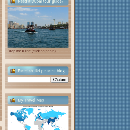
Need a Dubai tour guide?
Drop me a line (click on photo)
Faceți căutări pe acest blog
My Travel Map