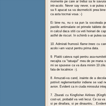
momente pe care ar trebui sa le savurat
intr-acolo. Never say never, s-ar putea s
sa fi apucat sa va dezmeticiti prea bine
ca asta tocmai voua :-)
Ei bine nu, nu o sa pun la socoteala pri
pastile antimalarie ori primele tablete de
in calcul daca stiti ca veti hoinari de ca
astfel de riscuri. In schimb s-ar putea s
10. Admirati frumosii
flame trees
cu car
acolo i-am vazut pentru prima data.
9. Platiti cateva rupii pentru asa-numite
necajita ca "tatuajul" meu de pe mana s
mi se spusese ca va dura minim 10 zile.
fata de localnice :-).
8. Amuzati-va cand, inainte de a decola
potrivit reglementarilor indiene se vad
avion. Evident ca in ciuda mirosului inte
7. Zburati cu Kingfisher Airlines (
Kingf
cost-uri, probabil va veti lecui. Ce sa 
si pe dinafara, si pe dinauntru... Evide