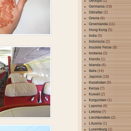
Georgia
(1)
Germania
(19)
Gibraltar
(2)
Grecia
(6)
Groenlanda
(11)
Hong Kong
(5)
India
(5)
Indonezia
(2)
Insulele Feroe
(8)
Iordania
(2)
Irlanda
(1)
Islanda
(6)
Italia
(14)
Japonia
(18)
Kazahstan
(5)
Kenya
(7)
Kuwait
(2)
Kyrgyzstan
(1)
Laponia
(6)
Letonia
(7)
Liechtenstein
(2)
Lituania
(1)
Luxemburg
(1)