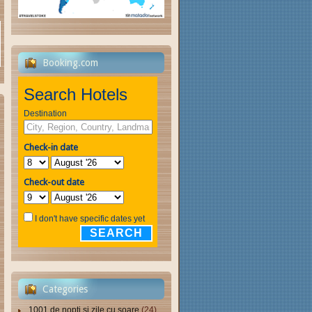
Booking.com
Search Hotels
Destination
Check-in date
Check-out date
I don't have specific dates yet
SEARCH
Categories
1001 de nopți și zile cu soare
(24)