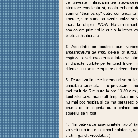
ce priveste imbracamintea stewardese
aterizare excelenta si, odata coborat d
semnul "thumbs up" catre comandantul a
tinerete, s-ar putea sa aveti supriza s
mana la "chipiu". WOW! Noi am nimerit 
asa ca am primit si la dus si la intors v
bilete achizitionate.
6. Ascultati-i pe localnici cum vorb
amestecatura de limbi
de-ale lor (urd
engleza
si veti avea curiozitatea sa intr
si dialecte vorbite pe teritoriul Indiei, 
diferite - nu se inteleg intre ei decat da
5. Testati-va limitele incercand sa nu le
umiditate crescuta. E o provocare, cre
mai mult de 5 minute la ora 10.30 a.m.,
toiul zilei ceva mai mult timp afara am 
nu mai pot respira si ca ma parasesc pu
bruma de inteligenta cu o palarie or
soarelui sa fi fost!
4. Plimbati-va cu asa-numitele "
auto
" (
a
va veti uita in jur in timpul calatoriei,
v-ati fi gandit vreodata :-).