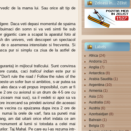
Zeloasă în... ZElist
rvedic
de la mama lui. Sau orice alt tip de
:-)
ulgere
. Daca veti depasi momentul de spaima
ri buimaci din somn si va veti simti fie sub
er gigantic care a scapat la aparatul foto al
ash din univers, veti descoperi un spectacol
 de o asemenea intensitate si frecventa. Si
Labels
asca pur si simplu ca ziua de la astfel de
Africa
(24)
Andorra
(2)
guranta) in mijlocul traficului. Sunt convinsa
Anglia
(7)
ere curata, caci
traficul indian
este pur si
Antarctica
(8)
 "Don't rule the road / Follow the rules of the
Arabia Saudita
(1)
 peste un sofer bun si ambitios, s-ar putea sa
Argentina
(10)
 ales daca v-ati propus imposibilul, cum ar fi
Armenia
(1)
e 2 ore cu avionul si un drum de 4-5 ore cu
Asia
(15)
 ziceam mai sus), sa il vedeti si apoi sa va
Australia
(16)
 ore incercand sa prindeti avionul din aceeasi
tare vecina cu epuizarea dupa inca 2 ore de
Austria
(6)
e, numai la orele de varf, fara sa puneti mai
Azerbaidjan
(8)
ng, am dat uitarii orice efort indata ce am
Bahrain
(1)
monument al lumii si totodata a celei mai
Belgia
(3)
purilor: Taj Mahal. Pe care eu l-as rezuma intr-