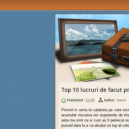
Top 10 lucruri de facut p
Published :
23:29
Author :
Ioana
Privind in urma la calatoria pe care t
acumulat niscaiva noi experiente de tin
asta ma simt ca si cum as fi petrecut nu
purced dara la a va alcatui un top al ce