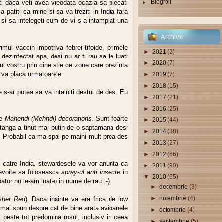
Blogroll
i daca veti avea vreodata ocazia sa plecati
a patiti ca mine si sa va treziti in India fara
 si sa intelegeti cum de vi s-a intamplat una
Archive
mul vaccin impotriva febrei tifoide, primele
►
2021
(2)
 dezinfectat apa, desi nu ar fi rau sa le luati
►
2020
(7)
pul vostru prin cine stie ce zone care prezinta
a va placa urmatoarele:
►
2019
(7)
►
2018
(15)
e s-ar putea sa va intalniti destul de des. Eu
►
2017
(21)
►
2016
(25)
le
Mahendi (Mehndi) decorations
. Sunt foarte
►
2015
(44)
tanga a tinut mai putin de o saptamana desi
►
2014
(38)
 Probabil ca ma spal pe maini mult prea des
►
2013
(27)
►
2012
(66)
 catre India, stewardesele va vor anunta ca
►
2011
(80)
 nevoite sa foloseasca
spray-ul anti insecte
in
▼
2010
(65)
pator nu le-am luat-o in nume de rau :-).
►
decembrie
(3)
►
noiembrie
(4)
isher Red
). Daca inainte va era frica de low
va mai spun despre cat de bine arata avioanele
►
octombrie
(4)
nt peste tot predomina rosul, inclusiv in ceea
►
septembrie
(5)