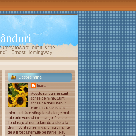
rânduri
ourney toward; but it is the
e end" - Ernest Hemingway
Despre mine
Ioana
Aceste rânduri nu sunt
scrise de mine. Sunt
scrise de dorul nebun
care-mi crește bătăile
inimii, imi face sângele să alerge mai
iute prin vene și îmi incinge tălpile cu
fierul roșu al nerăbdării de a pleca la
drum. Sunt scrise în gând mult înainte
de a fi fost așternute pe hârtie, s-au