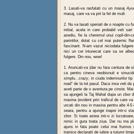
3. Lasati-va rasfatati cu un masaj
Ayu
masaj, care va va prii la fel de mult.
2. Nu va lasati speriati de o noapte cu
f
initial, acela in care probabil veti sa
asediu, fie la cheremul unui copil-din-c
parintilor, dotat cu cel mai puternic fl
fascinant. N-am vazut niciodata fulgere
nici un cer intunecat care sa se albe
fulgere. Din nou, wow!
1. Aruncati-va (dar nu fara centura de si
ca pentru cineva neobisnuit e sinucid
simplu...
crazy
, in ciuda indemnurilor tip
road" de la tot pasul. Daca insa veti da
aveti parte de o aventura pe cinste. Mai
sa ajungeti la Taj Mahal dupa un zbor d
masina (evident prin traficul de care va
urcati din nou in masina pentru alte 4-5
seara, pentru a ajunge inapoi intr-o s
zbor. Si toate astea intr-o zi lucratoar
nimic in gura toata ziua. Dar nu ma pla
ajuns in fata poate celui mai frumos 
trainice declaratii de iubire a tuturor tim