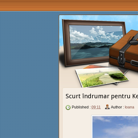
Scurt îndrumar pentru K
Published :
09:11
Author :
Ioana