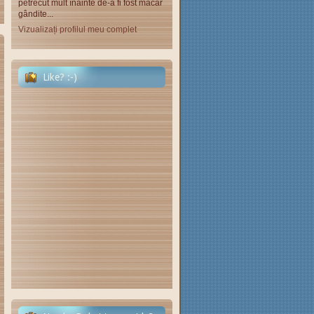
petrecut mult înainte de-a fi fost măcar
gândite...
Vizualizați profilul meu complet
Like? :-)