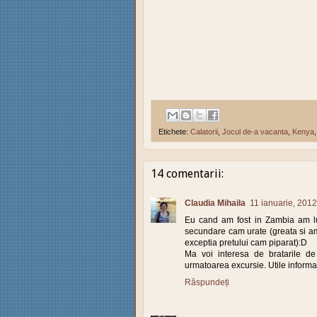
Etichete:
Calatorii
,
Jocul de-a vacanta
,
Kenya
14 comentarii:
Claudia Mihaila
11 ianuarie, 201
Eu cand am fost in Zambia am lua
secundare cam urate (greata si a
exceptia pretului cam piparat):D
Ma voi interesa de bratarile de
urmatoarea excursie. Utile informa
Răspundeți