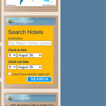
Booking.com
Search Hotels
Destination
Check-in date
Check-out date
I don't have specific dates yet
SEARCH
Categories
1001 de nopți și zile cu soare
(24)