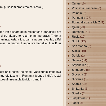
Oman
(10)
imi pusesem problema cat costa :).
Polinezia Franceză
(6)
Polonia
(2)
Portugalia
(27)
Portugalia de la A la Z
(4)
5
Qatar
(23)
lbe intr-o seara de la Mefloquine, dar altfel l-am
Romania
(21)
 si pe Malarone le-am primit pe gratis (!) de la
Rusia
(10)
minte. Asta a fost cam singurul avantaj, altfel
S.U.A.
(12)
evar...iar vaccinul impotriva hepatitei A si B ar
San Marino
(2)
Scotia
(10)
Serbia
(1)
Seriale
(84)
Seychelles
(9)
8
Singapore
(8)
at ar fi costat celelalte. Vaccinurile impotriva
Slovacia
(2)
singurele facute in Romania (pentru India), restul
Slovenia
(3)
apeau! - n-am platit niciun banut!
Spania
(25)
Sri Lanka
(5)
Suedia
(6)
Tadjikistan
(1)
Tahiti
(3)