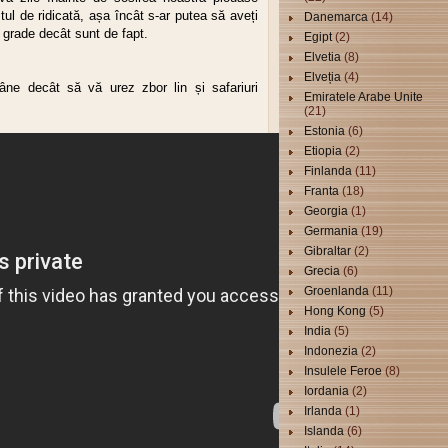
tul de ridicată, așa încât s-ar putea să aveți
Danemarca
(14)
 grade decât sunt de fapt.
Egipt
(2)
Elvetia
(8)
Elveția
(4)
ne decât să vă urez zbor lin și safariuri
Emiratele Arabe Unite
(21)
Estonia
(6)
Etiopia
(2)
Finlanda
(11)
Franta
(18)
Georgia
(1)
Germania
(19)
Gibraltar
(2)
Grecia
(6)
Groenlanda
(11)
Hong Kong
(5)
India
(5)
Indonezia
(2)
Insulele Feroe
(8)
Iordania
(2)
Irlanda
(1)
Islanda
(6)