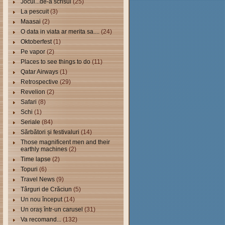
Jocul...de-a scrisul
(25)
La pescuit
(3)
Maasai
(2)
O data in viata ar merita sa....
(24)
Oktoberfest
(1)
Pe vapor
(2)
Places to see things to do
(11)
Qatar Airways
(1)
Retrospective
(29)
Revelion
(2)
Safari
(8)
Schi
(1)
Seriale
(84)
Sărbători și festivaluri
(14)
Those magnificent men and their
earthly machines
(2)
Time lapse
(2)
Topuri
(6)
Travel News
(9)
Târguri de Crăciun
(5)
Un nou început
(14)
Un oraș într-un carusel
(31)
Va recomand...
(132)