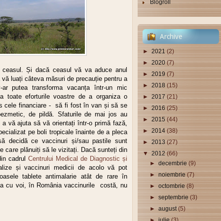
Blogroll
Archive
►
2021
(2)
►
2020
(7)
ceasul. Și dacă ceasul vă va aduce anul
►
2019
(7)
să vă luați câteva măsuri de precauție pentru a
►
2018
(15)
v-ar putea transforma vacanța într-un mic
a toate eforturile voastre
de a organiza o
►
2017
(21)
s cele financiare - să fi fost în van și să se
►
2016
(25)
ezmetic, de pildă. Sfaturile de mai jos au
►
2015
(44)
 vă ajuta să vă orientați într-o primă fază,
►
2014
(38)
ecializat pe boli tropicale înainte de a pleca
ă decidă ce vaccinuri și/sau pastile sunt
►
2013
(27)
e care plănuiți să le vizitați. Dacă sunteți din
▼
2012
(66)
 din cadrul
Centrului Medical de Diagnostic și
►
decembrie
(9)
lize și vaccinuri medicii de acolo vă pot
►
noiembrie
(7)
oasele tablete antimalarie atât de rare în
ța cu voi,
în România
vaccinurile costă, nu
►
octombrie
(8)
►
septembrie
(3)
►
august
(5)
►
iulie
(3)