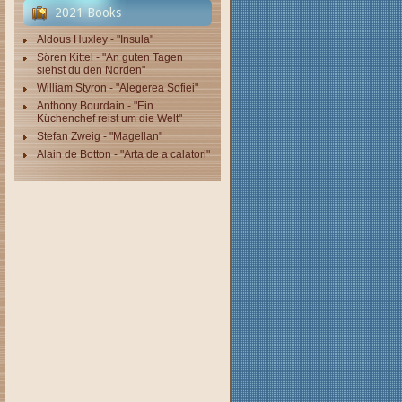
2021 Books
Aldous Huxley - "Insula"
Sören Kittel - "An guten Tagen
siehst du den Norden"
William Styron - "Alegerea Sofiei"
Anthony Bourdain - "Ein
Küchenchef reist um die Welt"
Stefan Zweig - "Magellan"
Alain de Botton - "Arta de a calatori"