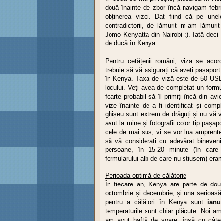
două înainte de zbor încă navigam febril
obținerea vizei. Dat fiind că pe unele
contradictorii, de lămurit m-am lămuri
Jomo Kenyatta din Nairobi :). Iată deci 
de ducă în Kenya...
Pentru cetățenii români, viza se aco
trebuie să vă asigurați că aveți pașaport v
în Kenya. Taxa de viză este de 50 USD/p
locului. Veți avea de completat un formu
foarte probabil să îl primiți încă din a
vize înainte de a fi identificat și comp
ghișeu sunt extrem de drăguți și nu vă v
avut la mine și fotografii
color
tip pașapo
cele de mai sus, vi se vor lua amprente
să vă considerați cu adevărat bineveni
persoane, în 15-20 minute (în care 
formularului alb de care nu știusem) er
Perioada optimă de călătorie
În fiecare an, Kenya are parte de dou
octombrie și decembrie, și una serioasă,
pentru a călători în Kenya sunt
ianu
temperaturile sunt chiar plăcute. Noi am
am avut baftă de soare, însă cu câtev