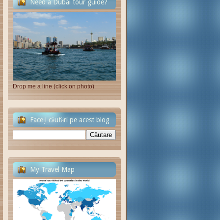
Need a Dubai tour guide?
Drop me a line (click on photo)
Faceți căutări pe acest blog
My Travel Map