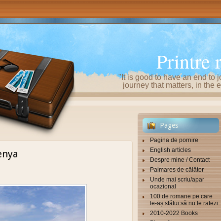
Printre 
"It is good to have an end to j
journey that matters, in th
Pages
Pagina de pornire
English articles
enya
Despre mine / Contact
Palmares de călător
Unde mai scriu/apar
ocazional
100 de romane pe care
te-aș sfătui să nu le ratezi
2010-2022 Books