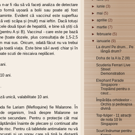
 n-ar fi rău să vă faceți analiza de detectare
►
iunie
(3)
 o formă ușoară a bolii sau poate ați fost
►
mai
(5)
 aminte. Evident că vaccinul este superfluu
►
aprilie
(2)
ă veți scăpa și (mult) mai ieftin. Dacă totuși
cele două tipuri de hepatită, e bine să știți că
►
martie
(7)
(pentru A și B). Vaccinul - care este pe bază
►
februarie
(5)
ane (toate dozele, plus consultația de 1,5-2,5
▼
ianuarie
(9)
eam mai sus. Oricum, odată făcut nu va trebui
La drum! Pe drum... Pe
a toată viața. Este bine să-l aveți chiar și în
lângă drum?
poate scuti de niscaiva neplăceri.
Doha de la A la Z (III)
 ani.
Scuderia Ferrari Live
Street
Demonstration
 10 ani.
Elephant Parade
Singapore -
.
Tropăind pentru o
cauz...
ă unică, valabilitate 10 ani.
Împărăția orhideelor -
Orchis și pedeapsa
da fie Lariam (Mefloquine) fie Malarone. În
divină
e de organism, însă despre Malarone se
Top-fulger - 11 atracții
cte secundare. Pentru o protecție cât mai
de nota 10 în
ăptămâni înainte de plecare și continuat alte
Singapore
e risc. Pentru că tabletele antimalarie nu vă
Scurt îndrumar pentru
ocurați și un spray care să țină la distanță