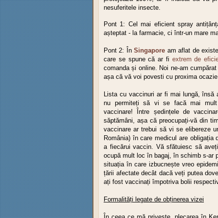
nesuferitele insecte.
Pont 1: Cel mai eficient spray antițânț
așteptat - la farmacie, ci într-un mare m
Pont 2: În
Singapore
am aflat de existen
care se spune că ar fi
extrem de efici
comanda și online. Noi ne-am cumpărat 
așa că vă voi povesti cu proxima ocazi
Lista cu vaccinuri ar fi mai lungă, însă
nu permiteți să vi se facă mai mult 
vaccinare! Între ședințele de vaccin
săptămâni, așa că preocupați-vă din tim
vaccinare ar trebui să vi se elibereze 
România) în care medicul are obligația de
a fiecărui vaccin. Vă sfătuiesc să aveț
ocupă mult loc în bagaj, în schimb s-ar 
situația în care izbucnește vreo epidemi
țării afectate decât dacă veți putea dov
ați fost vaccinați împotriva bolii respect
Formalități legate de obținerea vizei
În ceea ce mă privește, plecarea în Ken