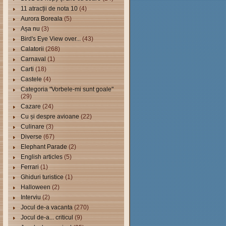
11 atracții de nota 10
(4)
Aurora Boreala
(5)
Așa nu
(3)
Bird's Eye View over...
(43)
Calatorii
(268)
Carnaval
(1)
Carti
(18)
Castele
(4)
Categoria "Vorbele-mi sunt goale"
(29)
Cazare
(24)
Cu și despre avioane
(22)
Culinare
(3)
Diverse
(67)
Elephant Parade
(2)
English articles
(5)
Ferrari
(1)
Ghiduri turistice
(1)
Halloween
(2)
Interviu
(2)
Jocul de-a vacanta
(270)
Jocul de-a... criticul
(9)