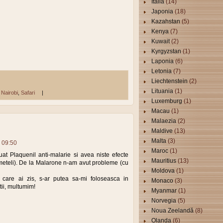
Italia
(14)
Japonia
(18)
Kazahstan
(5)
Kenya
(7)
Kuwait
(2)
Kyrgyzstan
(1)
Laponia
(6)
Letonia
(7)
Liechtenstein
(2)
Lituania
(1)
,
Nairobi
,
Safari
|
Luxemburg
(1)
Macau
(1)
Malaezia
(2)
Maldive
(13)
Malta
(3)
2 09:50
Maroc
(1)
t Plaquenil anti-malarie si avea niste efecte
Mauritius
(13)
meteli). De la Malarone n-am avut probleme (cu
Moldova
(1)
 care ai zis, s-ar putea sa-mi foloseasca in
Monaco
(3)
tii, multumim!
Myanmar
(1)
Norvegia
(5)
Noua Zeelandă
(8)
Olanda
(6)