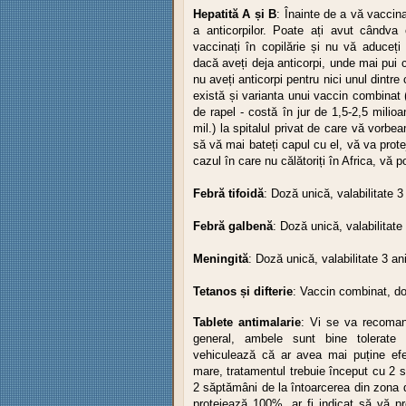
Hepatită A și B
: Înainte de a vă vaccina
a anticorpilor. Poate ați avut cândva
vaccinați în copilărie și nu vă aduceți
dacă aveți deja anticorpi, unde mai pui c
nu aveți anticorpi pentru nici unul dintre 
există și varianta unui vaccin combinat 
de rapel - costă în jur de 1,5-2,5 milio
mil.) la spitalul privat de care vă vorb
să vă mai bateți capul cu el, vă va protej
cazul în care nu călătoriți în Africa, vă 
Febră tifoidă
: Doză unică, valabilitate 3
Febră galbenă
: Doză unică, valabilitate
Meningită
: Doză unică, valabilitate 3 ani
Tetanos și difterie
: Vaccin combinat, doz
Tablete antimalarie
: Vi se va recoman
general, ambele sunt bine tolerat
vehiculează că ar avea mai puține efe
mare, tratamentul trebuie început cu 2 s
2 săptămâni de la întoarcerea din zona d
protejează 100%, ar fi indicat să vă pr