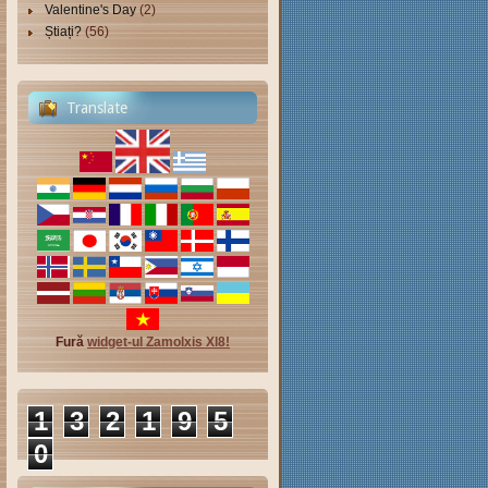
Valentine's Day
(2)
Știați?
(56)
Translate
Fură
widget-ul Zamolxis Xl8!
1
3
2
1
9
5
0