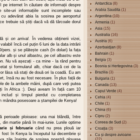
Antarctica
(8)
 pe internet în căutare de informații despre
Arabia Saudita
(1)
 site-uri informațiile sunt incomplete sau
t cu adevărat abia la sosirea pe aeroportul
Argentina
(10)
ce trebuie să știți dacă vă dă târcoale dorul
Armenia
(1)
Asia
(15)
Australia
(16)
rdă și
on arrival
. În vederea obținerii vizei,
Austria
(6)
alabil încă cel puțin 6 luni de la data intrării
Azerbaidjan
(8)
ers. și se plătește cash (în dolari) la fața
Bahrain
(1)
lar alb și unul albastru, pe cel albastru este
Belgia
(3)
vion. Nu vă așezați - ca mine - la rând pentru
Bosnia si Hertegovina
(3)
letat și formularul alb, chiar dacă cei de la
or lăsa să stați de două ori la coadă. Eu am
Brazilia
(3)
rt, însă nu au fost necesare. În plus față de
Bulgaria
(1)
le de la ambele mâini, după care veți putea
Canada
(13)
ți în Africa :). Deși aveam în față cam 10
Capul Verde
(4)
includ și timpul pierdut cu completarea
Cehia
(4)
am mândra posesoare a ștampilei de Kenya!
Chile
(1)
China
(6)
Cipru
(2)
ă perioade ploioase: una mai blândă, între
 din martie până în mai-iunie. Lunile optime
Coreea de Sud
(2)
arie și februarie
când nu prea plouă iar
Croația
(3)
 fost în Kenya la începutul lui decembrie și
Cu și despre avioane
a zile înainte de sosirea noastră plouase
(22)