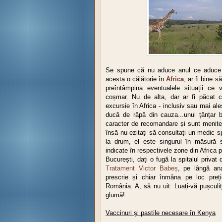
Se spune că nu aduce anul ce aduce 
acesta o călătorie în
Africa
, ar fi bine 
preîntâmpina eventualele situații ce 
coșmar. Nu de alta, dar ar fi păcat c
excursie în Africa
- inclusiv sau mai ale
ducă de râpă din cauza...unui țânțar b
caracter de recomandare și sunt menite a
însă nu ezitați să consultați un medic sp
la drum, el este singurul în măsură s
indicate în respectivele zone din Africa p
București, dați o fugă la spitalul privat
Tratament Victor Babeș
, pe lângă ana
prescrie și chiar înmâna pe loc preți
România. A, să nu uit: Luați-vă pușculi
glumă!
Vaccinuri și pastile necesare în Kenya