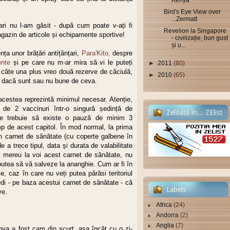
Kenya
Bird's Eye View over
...Zermatt
ari nu l-am găsit - după cum poate v-ați fi
Revelion la Singapore
agazin de articole și echipamente sportive!
- civilizație, bun gust
și u...
ța unor brățări antițânțari,
Para'Kito,
despre
ente
și pe care nu m-ar mira să vi le puteți
►
2011
(80)
câte una plus vreo două rezerve de căciulă,
►
2010
(65)
e dacă sunt sau nu bune de ceva.
 acestea reprezintă minimul necesar. Atenție,
de 2 vaccinuri într-o singură ședință de
Zeloasă în... ZElist
are trebuie să existe o pauză de minim 3
p de acest capitol. În mod normal, la prima
:-)
un carnet de sănătate (cu coperte galbene în
 a trece tipul, data și durata de valabilitate
i mereu la voi acest carnet de sănătate, nu
putea să vă salveze la ananghie. Cum ar fi în
e, caz în care nu veți putea părăsi teritoriul
edi - pe baza acestui carnet de sănătate - că
Labels
ive.
Africa
(24)
Andorra
(2)
Anglia
(7)
ya a fost cam din scurt, așa încât cu o zi-