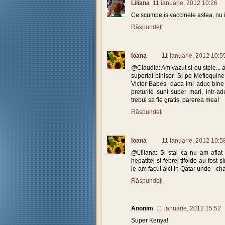
Liliana
11 ianuarie, 2012 10:26
Ce scumpe is vaccinele astea, nu 
Răspundeți
Ioana
11 ianuarie, 2012 10:5
@Claudia: Am vazut si eu stele... a
suportat binisor. Si pe Mefloquine
Victor Babes, daca imi aduc bine a
preturile sunt super mari, intr-ad
trebui sa fie gratis, parerea mea!
Răspundeți
Ioana
11 ianuarie, 2012 10:5
@Liliana: Si stai ca nu am aflat c
hepatitei si febrei tifoide au fost 
le-am facut aici in Qatar unde - ch
Răspundeți
Anonim
11 ianuarie, 2012 15:52
Super Kenya!