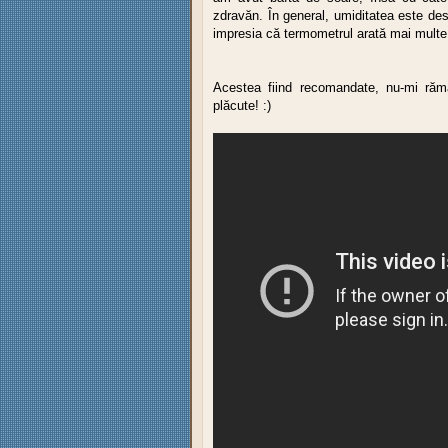
zdravăn. În general, umiditatea este des
impresia că termometrul arată mai multe
Acestea fiind recomandate, nu-mi rămâ
plăcute! :)