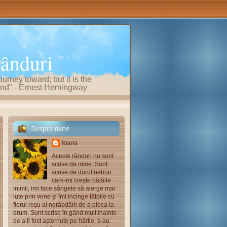
rânduri
ourney toward; but it is the
e end" - Ernest Hemingway
Despre mine
Ioana
Aceste rânduri nu sunt
scrise de mine. Sunt
scrise de dorul nebun
care-mi crește bătăile
inimii, imi face sângele să alerge mai
iute prin vene și îmi incinge tălpile cu
fierul roșu al nerăbdării de a pleca la
drum. Sunt scrise în gând mult înainte
de a fi fost așternute pe hârtie, s-au