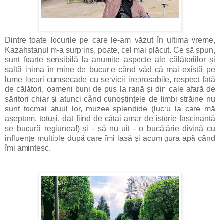
Dintre toate locurile pe care le-am văzut în ultima vreme,
Kazahstanul m-a surprins, poate, cel mai plăcut. Ce să spun,
sunt foarte sensibilă la anumite aspecte ale călătoriilor și
saltă inima în mine de bucurie când văd că mai există pe
lume locuri cumsecade cu servicii ireproșabile, respect față
de călători, oameni buni de pus la rană și din cale afară de
săritori chiar și atunci când cunoștințele de limbi străine nu
sunt tocmai atuul lor, muzee splendide (lucru la care mă
așeptam, totuși, dat fiind de câtai amar de istorie fascinantă
se bucură regiunea!) și - să nu uit - o bucătărie divină cu
influențe multiple după care îmi lasă și acum gura apă când
îmi amintesc.