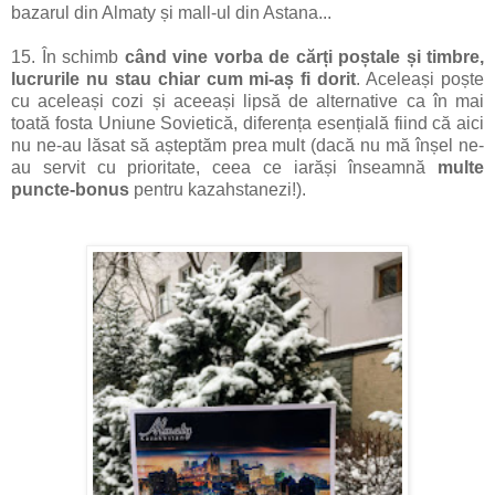
bazarul din Almaty și mall-ul din Astana...
15. În schimb
când vine vorba de cărți poștale și timbre,
lucrurile nu stau chiar cum mi-aș fi dorit
. Aceleași poște
cu aceleași cozi și aceeași lipsă de alternative ca în mai
toată fosta Uniune Sovietică, diferența esențială fiind că aici
nu ne-au lăsat să așteptăm prea mult (dacă nu mă înșel ne-
au servit cu prioritate, ceea ce iarăși înseamnă
multe
puncte-bonus
pentru kazahstanezi!).