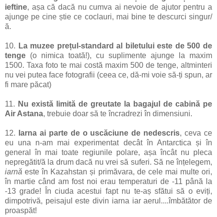
ieftine
, așa că dacă nu cumva ai nevoie de ajutor pentru a
ajunge pe cine știe ce coclauri, mai bine te descurci singur/
ă.
10.
La muzee prețul-standard al biletului este de 500 de
tenge
(o nimica toată!), cu suplimente ajunge la maxim
1500. Taxa foto te mai costă maxim 500 de tenge, altminteri
nu vei putea face fotografii (ceea ce, dă-mi voie să-ți spun, ar
fi mare păcat)
11.
Nu există limită de greutate la bagajul de cabină pe
Air Astana
, trebuie doar să te încradrezi în dimensiuni.
12.
Iarna ai parte de o uscăciune de nedescris
, ceva ce
eu una n-am mai experimentat decât în Antarctica și în
general în mai toate regiunile polare, așa încât nu pleca
nepregătit/ă la drum dacă nu vrei să suferi. Să ne înțelegem,
iarnă
este în Kazahstan și primăvara, de cele mai multe ori,
în martie când am fost noi erau temperaturi de -11 până la
-13 grade! În ciuda acestui fapt nu te-aș sfătui să o eviți,
dimpotrivă, peisajul este divin iarna iar aerul....îmbătător de
proaspăt!