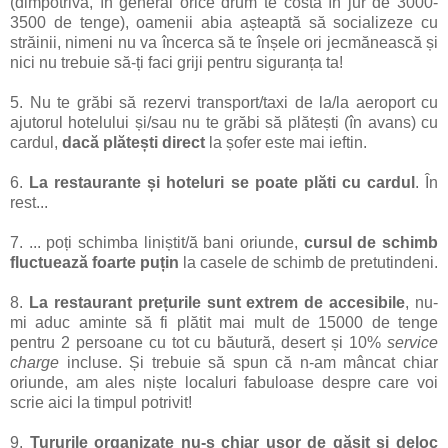
(dimpotrivă, în general orice drum te costă în jur de 3000-
3500 de tenge), oamenii abia așteaptă să socializeze cu
străinii, nimeni nu va încerca să te înșele ori jecmănească și
nici nu trebuie să-ți faci griji pentru siguranța ta!
5. Nu te grăbi să rezervi transport/taxi de la/la aeroport cu
ajutorul hotelului și/sau nu te grăbi să plătești (în avans) cu
cardul,
dacă plătești direct
la șofer este mai ieftin.
6.
La restaurante și hoteluri se poate plăti cu cardul
. În
rest...
7. ... poți schimba liniștit/ă bani oriunde,
cursul de schimb
fluctuează foarte puțin
la casele de schimb de pretutindeni.
8.
La restaurant prețurile sunt extrem de accesibile
, nu-
mi aduc aminte să fi plătit mai mult de 15000 de tenge
pentru 2 persoane cu tot cu băutură, desert și 10%
service
charge
incluse. Și trebuie să spun că n-am mâncat chiar
oriunde, am ales niște localuri fabuloase despre care voi
scrie aici la timpul potrivit!
9.
Tururile organizate nu-s chiar ușor de găsit și deloc