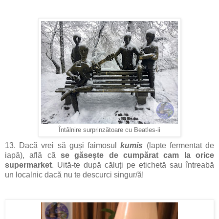
Întâlnire surprinzătoare cu Beatles-ii
13. Dacă vrei să guși faimosul
kumis
(lapte fermentat de
iapă), află că
se găsește de cumpărat cam la orice
supermarket
. Uită-te după căluți pe etichetă sau întreabă
un localnic dacă nu te descurci singur/ă!