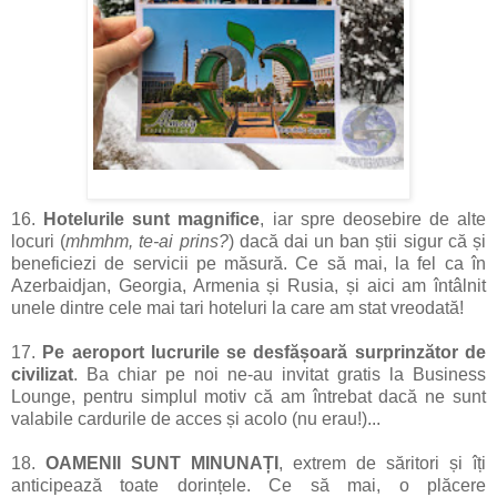
16.
Hotelurile sunt magnifice
, iar spre deosebire de alte
locuri (
mhmhm, te-ai prins?
) dacă dai un ban știi sigur că și
beneficiezi de servicii pe măsură. Ce să mai, la fel ca în
Azerbaidjan, Georgia, Armenia și Rusia, și aici am întâlnit
unele dintre cele mai tari hoteluri la care am stat vreodată!
17.
Pe aeroport lucrurile se desfășoară surprinzător de
civilizat
. Ba chiar pe noi ne-au invitat gratis la Business
Lounge, pentru simplul motiv că am întrebat dacă ne sunt
valabile cardurile de acces și acolo (nu erau!)...
18.
OAMENII SUNT MINUNAȚI
, extrem de săritori și îți
anticipează toate dorințele. Ce să mai, o plăcere