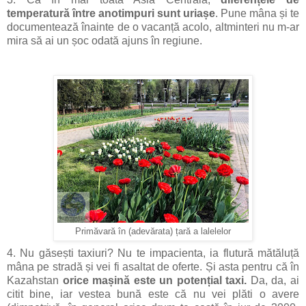
temperatură între anotimpuri sunt uriașe
. Pune mâna și te
documentează înainte de o vacanță acolo, altminteri nu m-ar
mira să ai un șoc odată ajuns în regiune.
Primăvară în (adevărata) țară a lalelelor
4. Nu găsești taxiuri? Nu te impacienta, ia flutură mătăluță
mâna pe stradă și vei fi asaltat de oferte. Și asta pentru că în
Kazahstan
orice mașină este un potențial taxi.
Da, da, ai
citit bine, iar vestea bună este că nu vei plăti o avere