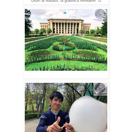
Drum al Mătăsii, la grabnică revedere! :D