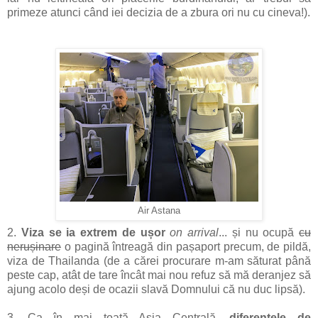
primeze atunci când iei decizia de a zbura ori nu cu cineva!).
Air Astana
2.
Viza se ia extrem de ușor
on arrival
... și nu ocupă
cu
nerușinare
o pagină întreagă din pașaport precum, de pildă,
viza de Thailanda (de a cărei procurare m-am săturat până
peste cap, atât de tare încât mai nou refuz să mă deranjez să
ajung acolo deși de ocazii slavă Domnului că nu duc lipsă).
3. Ca în mai toată Asia Centrală,
diferențele de