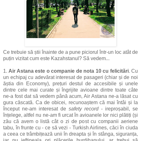
Ce trebuie să știi înainte de a pune piciorul într-un loc atât de
puțin vizitat cum este Kazahstanul? Să vedem...
1.
Air Astana este o companie de nota 10 cu felicitări
. Cu
un echipaj cu adevărat interesat de pasageri (chiar și de noi
ăștia din Economy), prețuri destul de accesibile și unele
dintre cele mai curate și îngrijite avioane dintre toate câte
ne-a fost dat să vedem până acum, Air Astana ne-a lăsat cu
gura căscată. Ca de obicei, recunoaștem că mai întâi și la
început ne-am interesat de
safety record
- ireproșabil, se
înțelege, altfel nu ne-am fi urcat în avioanele lor nici plătiți (și
zău că avem o listă cât o zi de post cu companii aeriene
tabu, în frunte cu - ce să vezi - Turkish Airlines, căci în ciuda
a ceea ce trâmbițează unii în dreapta și în stânga, siguranța,
iar nu ieftineala ori plăcerile burdihanului, ar trebui să