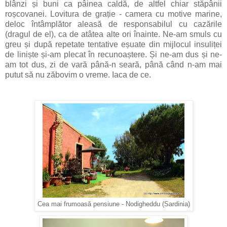
blânzi și buni ca pâinea caldă, de altfel chiar stăpânii
roșcovanei. Lovitura de grație - camera cu motive marine,
deloc întâmplător aleasă de responsabilul cu cazările
(dragul de el), ca de atâtea alte ori înainte. Ne-am smuls cu
greu și după repetate tentative eșuate din mijlocul insuliței
de liniște și-am plecat în recunoaștere. Și ne-am dus și ne-
am tot dus, zi de vară până-n seară, până când n-am mai
putut să nu zăbovim o vreme. Iaca de ce.
Cea mai frumoasă pensiune - Nodigheddu (Sardinia)