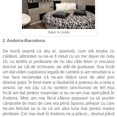
Hotel în Lleida
2. Andorra-Barcelona
De bună seamă că știu ei, spaniolii, cum stă treaba cu
călătorii, altminteri nu ne-ar fi mituit cu un mic dejun de nota
10, cu tortilla și jamboane de nu știu câte feluri și niscaiva
dulciuri pe cât de ochioase, pe atât de gustoase. Așa încât
am dat uitării supărarea legată de cameră și am renunțat la a
mai face reclamație că ne-am rătăcit unul de altul prin
ditamai patul. În fond mare și lăudabilă e puterea de a ierta a
omului, iar noi zău că nu suntem ranchiunoși de fel! Așa
încât am dat pinteni mașinuței și nu ne-am mai oprit până în
Andorra. Mint, am mai făcut câteva popasuri ca să pozăm
câmpurile de maci de care era plină Spania, prilejuri cu care
ne-am felicitat iar și iar că am ales luna mai pentru marea
plimbare. Cel mai mult în Andorra ne-a plăcut... drumul până