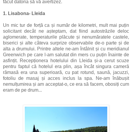
făcut datoria să vă avertizez.
1. Lisabona- Lleida
Un mic tur de forță ca și număr de kilometri, mult mai puțin
solicitant decât ne așteptam, dat fiind autostrăzile deloc
aglomerate, temperaturile plăcute și nenumăratele castele,
biserici și alte câteva surprize observabile de-o parte și de
alta a drumului. Printre altele ne-am întâlnit și cu meridianul
Greenwich pe care l-am salutat din mers cu puțin înainte de
asfințit. Recepționera hotelului din Lleida și-a cerut scuze
pentru faptul că hotelul era plin, așa încât singura cameră
rămasă era una superioară, cu pat rotund, saună, jacuzzi,
fotoliu de masaj și acces inclus la spa. Ne-am înăbușit
nemulțumirea și am acceptat-o, ce era să facem, obosiți cum
eram de pe drum...