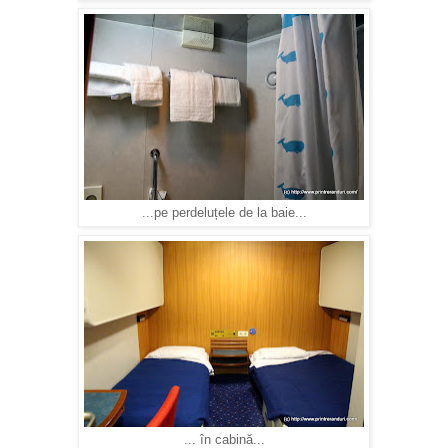
...pe perdeluțele de la baie...
... în cabină...