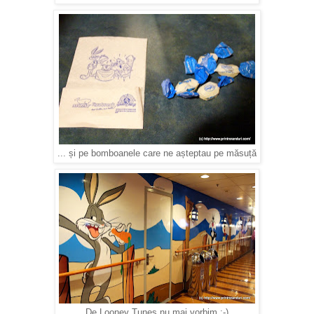
... și pe bomboanele care ne așteptau pe măsuță
De Looney Tunes nu mai vorbim :-)