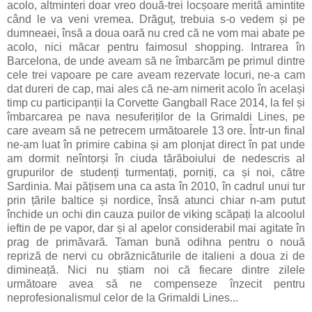
acolo, altminteri doar vreo două-trei locșoare merită amintite
când le va veni vremea. Drăguț, trebuia s-o vedem și pe
dumneaei, însă a doua oară nu cred că ne vom mai abate pe
acolo, nici măcar pentru faimosul shopping. Intrarea în
Barcelona, de unde aveam să ne îmbarcăm pe primul dintre
cele trei vapoare pe care aveam rezervate locuri, ne-a cam
dat dureri de cap, mai ales că ne-am nimerit acolo în același
timp cu participanții la Corvette Gangball Race 2014, la fel și
îmbarcarea pe nava nesuferiților de la Grimaldi Lines, pe
care aveam să ne petrecem următoarele 13 ore. Într-un final
ne-am luat în primire cabina și am plonjat direct în pat unde
am dormit neîntorși în ciuda tărăboiului de nedescris al
grupurilor de studenți turmentați, porniți, ca și noi, către
Sardinia. Mai pățisem una ca asta în 2010, în cadrul unui tur
prin țările baltice și nordice, însă atunci chiar n-am putut
închide un ochi din cauza puilor de viking scăpați la alcoolul
ieftin de pe vapor, dar și al apelor considerabil mai agitate în
prag de primăvară. Taman bună odihna pentru o nouă
repriză de nervi cu obrăznicăturile de italieni a doua zi de
dimineață. Nici nu știam noi că fiecare dintre zilele
următoare avea să ne compenseze înzecit pentru
neprofesionalismul celor de la Grimaldi Lines...