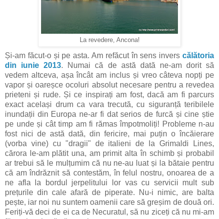
La revedere, Ancona!
Și-am făcut-o și pe asta. Am refăcut în sens invers
călătoria
din iunie 2013
. Numai că de astă dată ne-am dorit să
vedem altceva, așa încât am inclus și vreo câteva nopți pe
vapor și oareșce ocoluri absolut necesare pentru a revedea
prieteni și rude. Și ce inspirați am fost, dacă am fi parcurs
exact același drum ca vara trecută, cu siguranță teribilele
inundații din Europa ne-ar fi dat serios de furcă și cine știe
pe unde și cât timp am fi rămas împotmoliți! Probleme n-au
fost nici de astă dată, din fericire, mai puțin o încăierare
(vorba vine) cu "dragii" de italieni de la Grimaldi Lines,
cărora le-am plătit una, am primit alta în schimb și probabil
ar trebui să le mulțumim că nu ne-au luat și la bătaie pentru
că am îndrăznit să contestăm, în felul nostru, onoarea de a
ne afla la bordul jerpelitului lor vas cu servicii mult sub
prețurile din cale afară de piperate. Nu-i nimic, are balta
pește, iar noi nu suntem oamenii care să greșim de două ori.
Feriți-vă deci de ei ca de Necuratul, să nu ziceți că nu mi-am