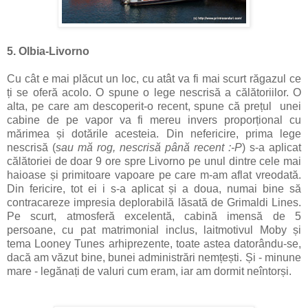
5. Olbia-Livorno
Cu cât e mai plăcut un loc, cu atât va fi mai scurt răgazul ce
ți se oferă acolo. O spune o lege nescrisă a călătoriilor. O
alta, pe care am descoperit-o recent, spune că prețul unei
cabine de pe vapor va fi mereu invers proporțional cu
mărimea
și dotările
acesteia. Din nefericire, prima lege
nescrisă (
sau mă rog, nescrisă până recent :-P
) s-a aplicat
călătoriei de doar 9 ore spre Livorno pe unul dintre cele mai
haioase și primitoare vapoare pe care m-am aflat vreodată.
Din fericire, tot ei i s-a aplicat și a doua, numai bine să
contracareze impresia deplorabilă lăsată de Grimaldi Lines.
Pe scurt, atmosferă excelentă, cabină imensă de 5
persoane, cu pat matrimonial inclus, laitmotivul Moby și
tema Looney Tunes arhiprezente, toate astea datorându-se,
dacă am văzut bine, bunei administrări nemțești. Și - minune
mare - legănați de valuri cum eram, iar am dormit neîntorși.