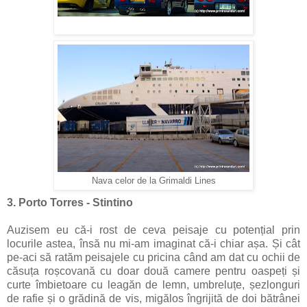
Nava celor de la Grimaldi Lines
3. Porto Torres - Stintino
Auzisem eu că-i rost de ceva peisaje cu potențial prin
locurile astea, însă nu mi-am imaginat că-i chiar așa. Și cât
pe-aci să ratăm peisajele cu pricina când am dat cu ochii de
căsuța roșcovană cu doar două camere pentru oaspeți și
curte îmbietoare cu leagăn de lemn, umbreluțe, șezlonguri
de rafie și o grădină de vis, migălos îngrijită de doi bătrânei