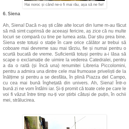
Hai noroc și când ne-o fi mai rău, așa să ne fie!
6. Siena
Ah, Siena! Dacă n-aș ști câte alte locuri din lume m-au făcut
să mă simt cuprinsă de aceeași fericire, aș zice că nu multe
locuri se compară cu tine pe lumea asta. Dar știu prea bine.
Siena este totuși o stație în care orice călător ar trebui să
coboare mai devreme sau mai târziu, fie și numai pentru o
scurtă bucată de vreme. Suficientă totuși pentru a-i lăsa să
scape o exclamație de uimire la vederea Catedralei, pentru
a da o raită (și încă una) renumitei Libreria Piccolomini,
pentru a admira una dintre cele mai frumoase priveliști de la
înălțime și pentru a se desfăta, în plină Piazza del Campo,
cu cea mai bună înghețată din univers. Ah, Siena! Într-o
bună zi ne vom întâlni iar. Și-ți promit că toate cele pe care le
voi fi văzut între timp nu-ți vor știrbi câtuși de puțin, în ochii
mei, strălucirea.