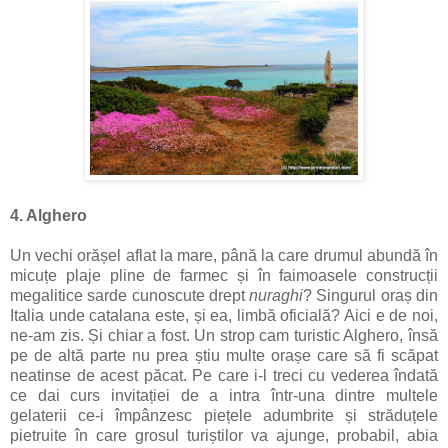
4. Alghero
Un vechi orășel aflat la mare, până la care drumul abundă în
micuțe plaje pline de farmec și în faimoasele construcții
megalitice sarde cunoscute drept
nuraghi
? Singurul oraș din
Italia unde catalana este, și ea, limbă oficială? Aici e de noi,
ne-am zis. Și chiar a fost. Un strop cam turistic Alghero, însă
pe de altă parte nu prea știu multe orașe care să fi scăpat
neatinse de acest păcat. Pe care i-l treci cu vederea îndată
ce dai curs invitației de a intra într-una dintre multele
gelaterii ce-i împânzesc piețele adumbrite și străduțele
pietruite în care grosul turiștilor va ajunge, probabil, abia