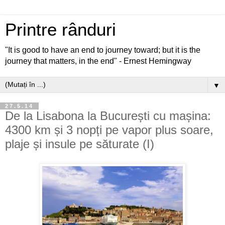
Printre rânduri
"It is good to have an end to journey toward; but it is the
journey that matters, in the end" - Ernest Hemingway
▼
27.5.14
De la Lisabona la București cu mașina:
4300 km și 3 nopți pe vapor plus soare,
plaje și insule pe săturate (I)