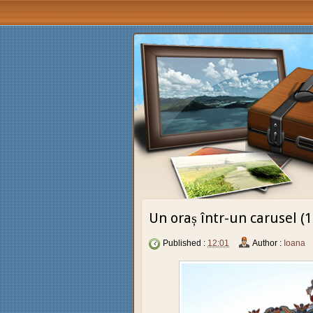
Un oraș într-un carusel (1
Published :
12:01
Author :
Ioana