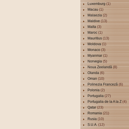
Luxemburg
(1)
Macau
(1)
Malaezia
(2)
Maldive
(13)
Malta
(3)
Maroc
(1)
Mauritius
(13)
Moldova
(1)
Monaco
(3)
Myanmar
(1)
Norvegia
(5)
Noua Zeelandă
(8)
Olanda
(6)
Oman
(10)
Polinezia Franceză
(6)
Polonia
(2)
Portugalia
(27)
Portugalia de la A la Z
(4)
Qatar
(23)
Romania
(21)
Rusia
(10)
S.U.A.
(12)