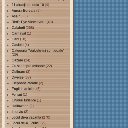
11 atracții de nota 10
(4)
Aurora Boreala
(5)
Așa nu
(3)
Bird's Eye View over...
(43)
Calatorii
(268)
Carnaval
(1)
Carti
(18)
Castele
(4)
Categoria "Vorbele-mi sunt goale"
(29)
Cazare
(24)
Cu și despre avioane
(22)
Culinare
(3)
Diverse
(67)
Elephant Parade
(2)
English articles
(5)
Ferrari
(1)
Ghiduri turistice
(1)
Halloween
(2)
Interviu
(2)
Jocul de-a vacanta
(270)
Jocul de-a... criticul
(9)