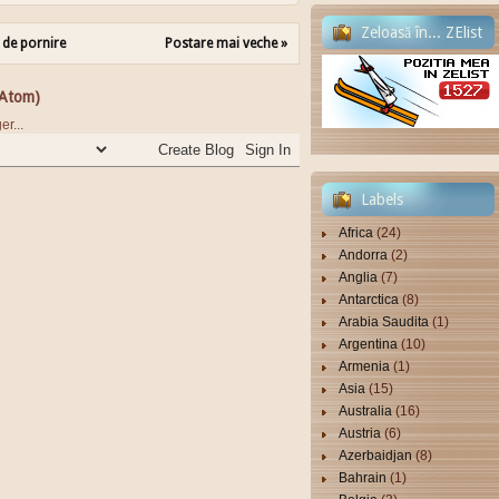
Zeloasă în... ZElist
 de pornire
Postare mai veche »
:-)
(Atom)
Labels
Africa
(24)
Andorra
(2)
Anglia
(7)
Antarctica
(8)
Arabia Saudita
(1)
Argentina
(10)
Armenia
(1)
Asia
(15)
Australia
(16)
Austria
(6)
Azerbaidjan
(8)
Bahrain
(1)