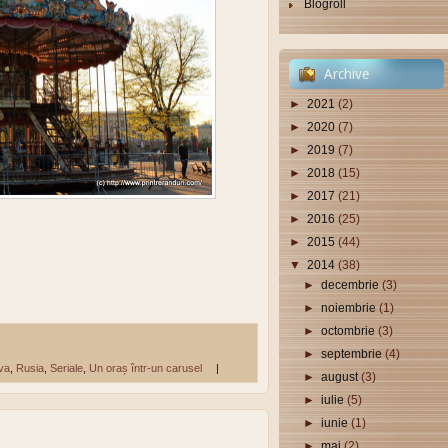
Blogroll
Archive
►
2021
(2)
►
2020
(7)
►
2019
(7)
►
2018
(15)
►
2017
(21)
►
2016
(25)
►
2015
(44)
▼
2014
(38)
►
decembrie
(3)
►
noiembrie
(1)
►
octombrie
(3)
►
septembrie
(4)
va
,
Rusia
,
Seriale
,
Un oraș într-un carusel
|
►
august
(3)
►
iulie
(5)
►
iunie
(1)
►
mai
(2)