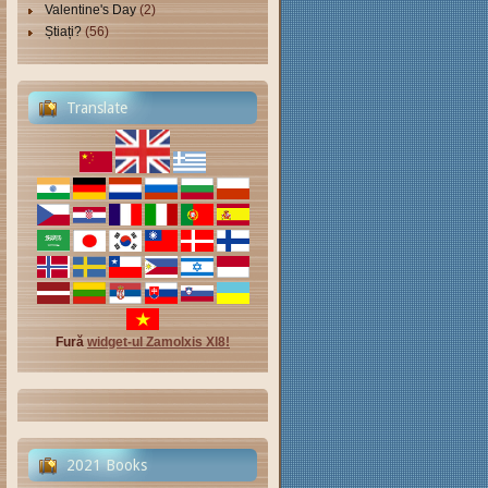
Valentine's Day
(2)
Știați?
(56)
Translate
Fură
widget-ul Zamolxis Xl8!
2021 Books