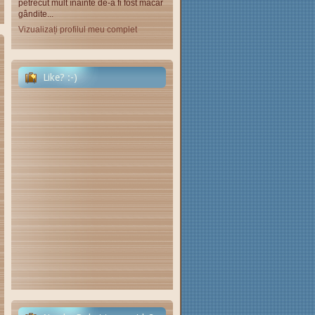
petrecut mult înainte de-a fi fost măcar
gândite...
Vizualizați profilul meu complet
Like? :-)