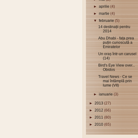
►
aprilie
(4)
►
martie
(4)
▼
februarie
(5)
14 destinații pentru
2014
Abu Dhabi - fața prea
puțin cunoscută a
Emiratelor
Un oraș într-un carusel
(14)
Bird's Eye View over...
Obidos
Travel News - Ce se
mai întâmplă prin
lume (VII)
►
ianuarie
(3)
►
2013
(27)
►
2012
(66)
►
2011
(80)
►
2010
(65)