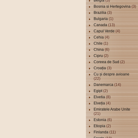
Belgia
(3)
Bosnia si Hertegovina
(3)
Brazilia
(3)
Bulgaria
(1)
Canada
(13)
Capul Verde
(4)
Cehia
(4)
Chile
(1)
China
(6)
Cipru
(2)
Coreea de Sud
(2)
Croația
(3)
Cu și despre avioane
(22)
Danemarca
(14)
Egipt
(2)
Elvetia
(8)
Elveția
(4)
Emiratele Arabe Unite
(21)
Estonia
(6)
Etiopia
(2)
Finlanda
(11)