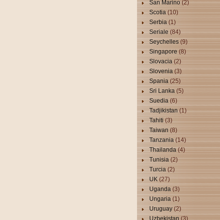
San Marino
(2)
Scotia
(10)
Serbia
(1)
Seriale
(84)
Seychelles
(9)
Singapore
(8)
Slovacia
(2)
Slovenia
(3)
Spania
(25)
Sri Lanka
(5)
Suedia
(6)
Tadjikistan
(1)
Tahiti
(3)
Taiwan
(8)
Tanzania
(14)
Thailanda
(4)
Tunisia
(2)
Turcia
(2)
UK
(27)
Uganda
(3)
Ungaria
(1)
Uruguay
(2)
Uzbekistan
(3)