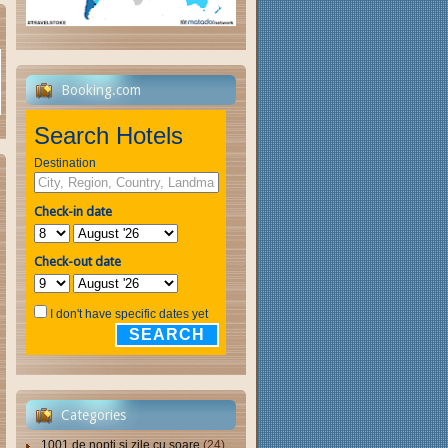
Booking.com
Search Hotels
Destination
Check-in date
Check-out date
I don't have specific dates yet
SEARCH
Categories
1001 de nopți și zile cu soare
(24)