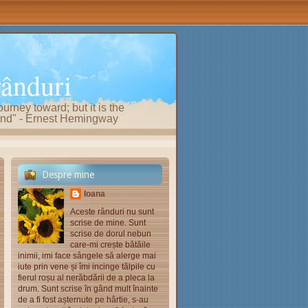
rânduri
ourney toward; but it is the
e end" - Ernest Hemingway
Despre mine
Ioana
Aceste rânduri nu sunt
scrise de mine. Sunt
scrise de dorul nebun
care-mi crește bătăile
inimii, imi face sângele să alerge mai
iute prin vene și îmi incinge tălpile cu
fierul roșu al nerăbdării de a pleca la
drum. Sunt scrise în gând mult înainte
de a fi fost așternute pe hârtie, s-au