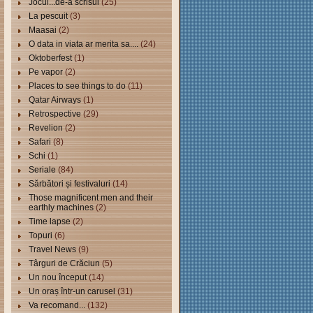
Jocul...de-a scrisul
(25)
La pescuit
(3)
Maasai
(2)
O data in viata ar merita sa....
(24)
Oktoberfest
(1)
Pe vapor
(2)
Places to see things to do
(11)
Qatar Airways
(1)
Retrospective
(29)
Revelion
(2)
Safari
(8)
Schi
(1)
Seriale
(84)
Sărbători și festivaluri
(14)
Those magnificent men and their
earthly machines
(2)
Time lapse
(2)
Topuri
(6)
Travel News
(9)
Târguri de Crăciun
(5)
Un nou început
(14)
Un oraș într-un carusel
(31)
Va recomand...
(132)