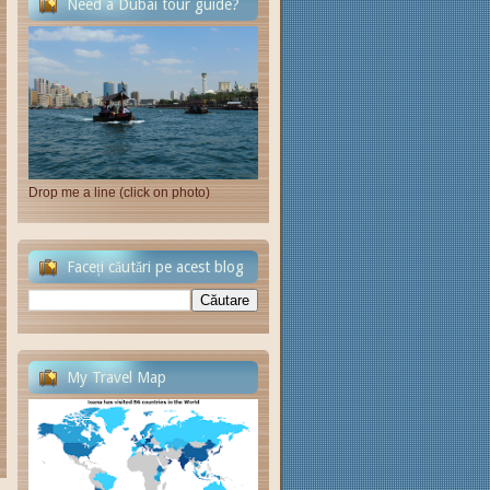
Need a Dubai tour guide?
Drop me a line (click on photo)
Faceți căutări pe acest blog
My Travel Map