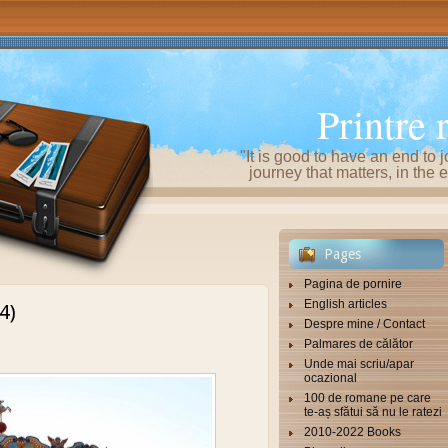
Printre 
"It is good to have an end to j
journey that matters, in th
Pages
Pagina de pornire
English articles
4)
Despre mine / Contact
Palmares de călător
Unde mai scriu/apar
ocazional
100 de romane pe care
te-aș sfătui să nu le ratezi
2010-2022 Books