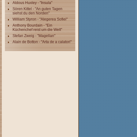
Aldous Huxley - "Insula"
Sören Kittel - "An guten Tagen
siehst du den Norden"
William Styron - "Alegerea Sofiei"
Anthony Bourdain - "Ein
Küchenchef reist um die Welt"
Stefan Zweig - "Magellan"
Alain de Botton - "Arta de a calatori"