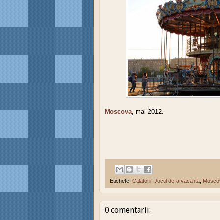
Moscova
, mai 2012.
Etichete:
Calatorii
,
Jocul de-a vacanta
,
Mosco
0 comentarii: