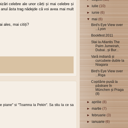
ări celebre ale unor cărți și mai celebre și
►
iulie
(10)
, anul ăsta trag nădejde că voi avea mai mult
►
iunie
(6)
▼
mai
(6)
i ales, mai citiți?
Bird's Eye View over
...Lyon
Bookfest 2011
Stai la Atlantis The
Palm Jumeirah,
Dubai...și Bur...
Vară indiană și
curcubeie duble la
Niagara
Bird's Eye View over
...Riga
Copilărie pusă la
păstrare în
München și Praga
(II)
►
aprilie
(8)
de piane" si "Toamna la Pekin". Sa stiu la ce sa
►
martie
(7)
►
februarie
(3)
►
ianuarie
(6)