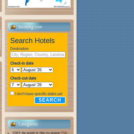
Booking.com
Search Hotels
Destination
Check-in date
Check-out date
I don't have specific dates yet
SEARCH
Categories
1001 de nopți și zile cu soare
(24)