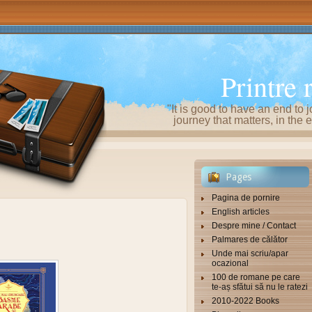
Printre 
"It is good to have an end to j
journey that matters, in th
Pages
Pagina de pornire
English articles
Despre mine / Contact
Palmares de călător
Unde mai scriu/apar
ocazional
100 de romane pe care
te-aș sfătui să nu le ratezi
2010-2022 Books