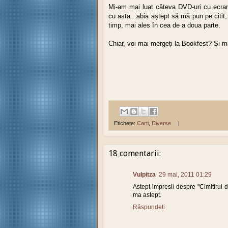
Mi-am mai luat câteva DVD-uri cu ecraniz
cu asta...abia aștept să mă pun pe citit
timp, mai ales în cea de a doua parte.
Chiar, voi mai mergeți la Bookfest? Și ma
Etichete:
Carti
,
Diverse
|
18 comentarii:
Vulpitza
29 mai, 2011 01:29
Astept impresii despre "Cimitirul 
ma astept.
Răspundeți