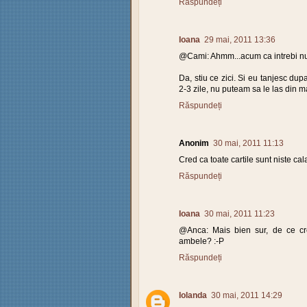
Răspundeți
Ioana
29 mai, 2011 13:36
@Cami: Ahmm...acum ca intrebi nu m
Da, stiu ce zici. Si eu tanjesc du
2-3 zile, nu puteam sa le las din m
Răspundeți
Anonim
30 mai, 2011 11:13
Cred ca toate cartile sunt niste cal
Răspundeți
Ioana
30 mai, 2011 11:23
@Anca: Mais bien sur, de ce cr
ambele? :-P
Răspundeți
Iolanda
30 mai, 2011 14:29