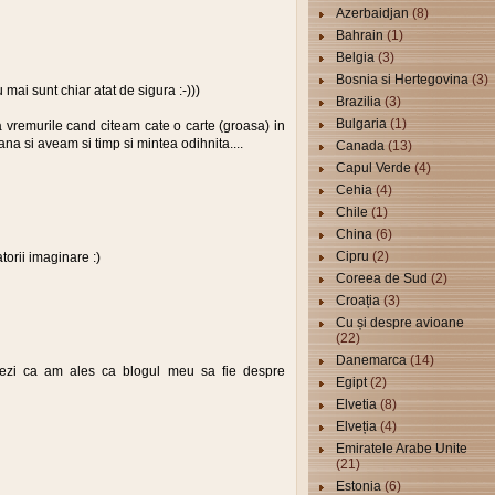
Azerbaidjan
(8)
Bahrain
(1)
Belgia
(3)
Bosnia si Hertegovina
(3)
ai sunt chiar atat de sigura :-)))
Brazilia
(3)
Bulgaria
(1)
pa vremurile cand citeam cate o carte (groasa) in
ana si aveam si timp si mintea odihnita....
Canada
(13)
Capul Verde
(4)
Cehia
(4)
Chile
(1)
China
(6)
Cipru
(2)
atorii imaginare :)
Coreea de Sud
(2)
Croația
(3)
Cu și despre avioane
(22)
Danemarca
(14)
ezi ca am ales ca blogul meu sa fie despre
Egipt
(2)
Elvetia
(8)
Elveția
(4)
Emiratele Arabe Unite
(21)
Estonia
(6)