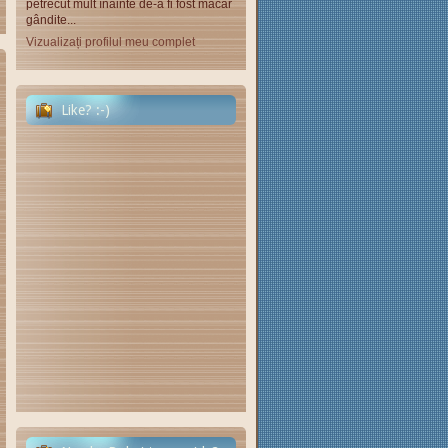
petrecut mult înainte de-a fi fost măcar
gândite...
Vizualizați profilul meu complet
Like? :-)