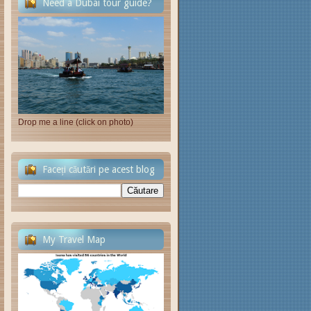
Need a Dubai tour guide?
Drop me a line (click on photo)
Faceți căutări pe acest blog
My Travel Map