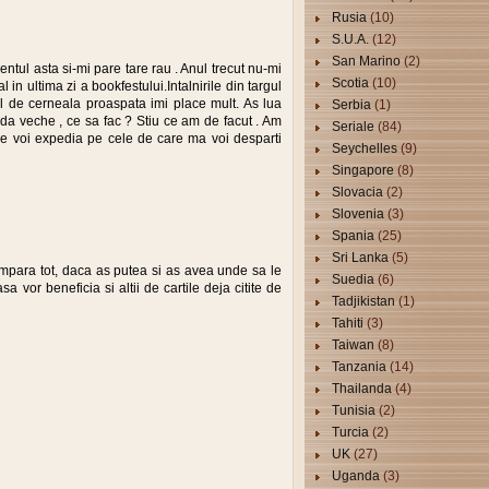
Rusia
(10)
S.U.A.
(12)
San Marino
(2)
ntul asta si-mi pare tare rau . Anul trecut nu-mi
Scotia
(10)
 in ultima zi a bookfestului.Intalnirile din targul
l de cerneala proaspata imi place mult. As lua
Serbia
(1)
oda veche , ce sa fac ? Stiu ce am de facut . Am
Seriale
(84)
le voi expedia pe cele de care ma voi desparti
Seychelles
(9)
Singapore
(8)
Slovacia
(2)
Slovenia
(3)
Spania
(25)
Sri Lanka
(5)
umpara tot, daca as putea si as avea unde sa le
Suedia
(6)
asa vor beneficia si altii de cartile deja citite de
Tadjikistan
(1)
Tahiti
(3)
Taiwan
(8)
Tanzania
(14)
Thailanda
(4)
Tunisia
(2)
Turcia
(2)
UK
(27)
Uganda
(3)