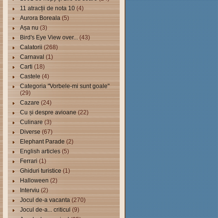
11 atracții de nota 10
(4)
Aurora Boreala
(5)
Așa nu
(3)
Bird's Eye View over...
(43)
Calatorii
(268)
Carnaval
(1)
Carti
(18)
Castele
(4)
Categoria "Vorbele-mi sunt goale"
(29)
Cazare
(24)
Cu și despre avioane
(22)
Culinare
(3)
Diverse
(67)
Elephant Parade
(2)
English articles
(5)
Ferrari
(1)
Ghiduri turistice
(1)
Halloween
(2)
Interviu
(2)
Jocul de-a vacanta
(270)
Jocul de-a... criticul
(9)