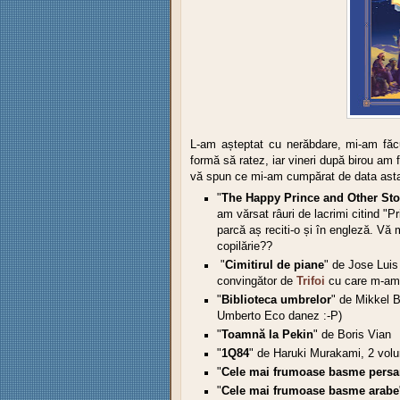
L-am așteptat cu nerăbdare, mi-am făcu
formă să ratez, iar vineri după birou am 
vă spun ce mi-am cumpărat de data ast
"
The Happy Prince and Other Sto
am vărsat râuri de lacrimi citind "Pr
parcă aș reciti-o și în engleză. Vă
copilărie??
"
Cimitirul de piane
" de Jose Luis
convingător de
Trifoi
cu care m-am î
"
Biblioteca umbrelor
" de Mikkel B
Umberto Eco danez :-P)
"
Toamnă la Pekin
" de Boris Vian
"
1Q84
" de Haruki Murakami, 2 vol
"
Cele mai frumoase basme pers
"
Cele mai frumoase basme arabe