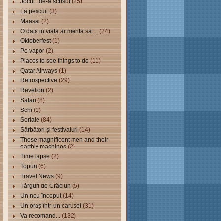
Jocul...de-a scrisul
(25)
La pescuit
(3)
Maasai
(2)
O data in viata ar merita sa....
(24)
Oktoberfest
(1)
Pe vapor
(2)
Places to see things to do
(11)
Qatar Airways
(1)
Retrospective
(29)
Revelion
(2)
Safari
(8)
Schi
(1)
Seriale
(84)
Sărbători și festivaluri
(14)
Those magnificent men and their
earthly machines
(2)
Time lapse
(2)
Topuri
(6)
Travel News
(9)
Târguri de Crăciun
(5)
Un nou început
(14)
Un oraș într-un carusel
(31)
Va recomand...
(132)