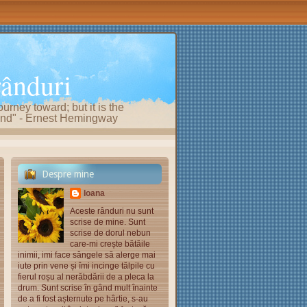
rânduri
ourney toward; but it is the
e end" - Ernest Hemingway
Despre mine
Ioana
Aceste rânduri nu sunt
scrise de mine. Sunt
scrise de dorul nebun
care-mi crește bătăile
inimii, imi face sângele să alerge mai
iute prin vene și îmi incinge tălpile cu
fierul roșu al nerăbdării de a pleca la
drum. Sunt scrise în gând mult înainte
de a fi fost așternute pe hârtie, s-au