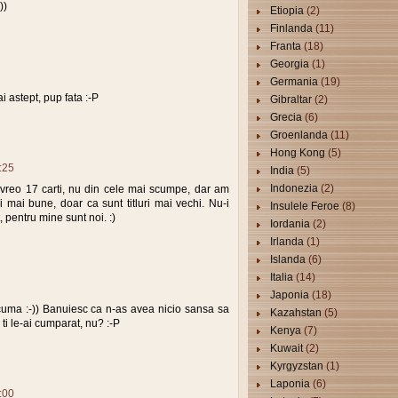
))
Etiopia
(2)
Finlanda
(11)
Franta
(18)
Georgia
(1)
Germania
(19)
i astept, pup fata :-P
Gibraltar
(2)
Grecia
(6)
Groenlanda
(11)
Hong Kong
(5)
:25
India
(5)
Indonezia
(2)
 vreo 17 carti, nu din cele mai scumpe, dar am
si mai bune, doar ca sunt titluri mai vechi. Nu-i
Insulele Feroe
(8)
, pentru mine sunt noi. :)
Iordania
(2)
Irlanda
(1)
Islanda
(6)
Italia
(14)
Japonia
(18)
uma :-)) Banuiesc ca n-as avea nicio sansa sa
Kazahstan
(5)
 ti le-ai cumparat, nu? :-P
Kenya
(7)
Kuwait
(2)
Kyrgyzstan
(1)
Laponia
(6)
:00