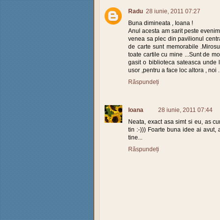
Radu
28 iunie, 2011 07:27
Buna dimineata , Ioana !
Anul acesta am sarit peste evenime
venea sa plec din pavilionul central
de carte sunt memorabile .Mirosu
toate cartile cu mine ...Sunt de m
gasit o biblioteca sateasca unde 
usor ,pentru a face loc altora , noi .
Răspundeți
Ioana
28 iunie, 2011 07:44
Neata, exact asa simt si eu, as c
tin :-))) Foarte buna idee ai avut, 
tine...
Răspundeți