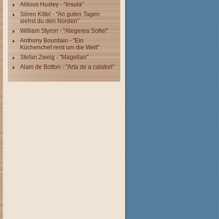
Aldous Huxley - "Insula"
Sören Kittel - "An guten Tagen
siehst du den Norden"
William Styron - "Alegerea Sofiei"
Anthony Bourdain - "Ein
Küchenchef reist um die Welt"
Stefan Zweig - "Magellan"
Alain de Botton - "Arta de a calatori"