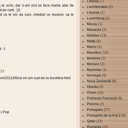
Letonia
(7)
 le scriu, dar n-am vrut sa faca mama atac de
Liechtenstein
(2)
pe carti. :)))
Lituania
(1)
ed ca le voi da curs...imediat ce reusesc sa le
Luxemburg
(1)
Macau
(1)
Malaezia
(2)
Maldive
(13)
Malta
(3)
Maroc
(1)
 :-)
Mauritius
(13)
Moldova
(1)
Monaco
(3)
Myanmar
(1)
:23
Norvegia
(5)
com/2011/06/ce-mi-am-luat-de-la-bookfest.html
Noua Zeelandă
(8)
Olanda
(6)
Oman
(10)
Polinezia Franceză
(6)
Polonia
(2)
Portugalia
(27)
-) Pup
Portugalia de la A la Z
(4)
Qatar
(23)
Romania
(21)