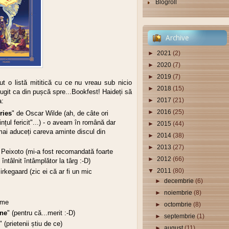
Blogroll
Archive
►
2021
(2)
►
2020
(7)
►
2019
(7)
t o listă mititică cu ce nu vreau sub nicio
►
2018
(15)
fugit ca din pușcă
spre...Bookfest! Haideți să
►
2017
(21)
a:
►
2016
(25)
ries
" de Oscar Wilde (ah, de câte ori
ințul fericit"...) - o aveam în română dar
►
2015
(44)
 mai aduceți careva aminte discul din
►
2014
(38)
►
2013
(27)
 Peixoto (mi-a fost recomandată foarte
►
2012
(66)
ntâlnit întâmplător la târg :-D)
▼
2011
(80)
irkegaard (zic ei că ar fi un mic
►
decembrie
(6)
►
noiembrie
(8)
ume
►
octombrie
(8)
ane
" (pentru că...merit :-D)
►
septembrie
(1)
" (prietenii știu de ce)
►
august
(11)