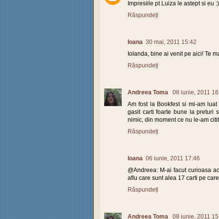
Impresiile pt Luiza le astept si eu :)
Răspundeți
Ioana
30 mai, 2011 15:42
Iolanda, bine ai venit pe aici! Te ma
Răspundeți
Andreea Toma
06 iunie, 2011 16
Am fost la Bookfest si mi-am luat
gasit carti foarte bune la preturi 
nimic, din moment ce nu le-am citit
Răspundeți
Ioana
06 iunie, 2011 17:46
@Andreea: M-ai facut curioasa ac
aflu care sunt alea 17 carti pe care
Răspundeți
Andreea Toma
08 iunie, 2011 15