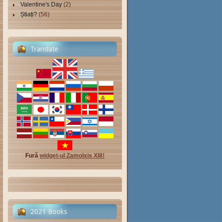
Valentine's Day
(2)
Știați?
(56)
Translate
Fură
widget-ul Zamolxis Xl8!
2021 Books