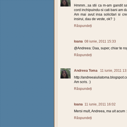
Hmmm...sa stii ca m-am gandit sa
cord inchipuindu-si cati bani am dat 
Am mai avut insa solicitari si cr
insirui, dau de veste, ok? :)
Răspundeți
Ioana
08 iunie, 2011 15:33
@Andreea: Daa, super, chiar te rog
Răspundeți
Andreea Toma
11 iunie, 2011 13
http://andreeaiuliatoma.blogspot.
Am scris. :)
Răspundeți
Ioana
11 iunie, 2011 16:02
Mersi mult, Andreea, ma uit acum :
Răspundeți