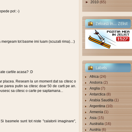
►
2010
(65)
epede pot :-)
Zeloasă în... ZElist
:-)
mergeam tot basme imi luam (scuzati rima)...:)
Labels
oate cartile acasa? :D
Africa
(24)
-ar placea. Reseam la un moment dat sa citesc o
Andorra
(2)
se parea putin sa citesc doar 50 de carti pe an.
Anglia
(7)
usesc sa citesc o carte pe saptamana...
Antarctica
(8)
Arabia Saudita
(1)
Argentina
(10)
Armenia
(1)
Asia
(15)
 Si basmele sunt tot niste "calatorii imaginare",
Australia
(16)
Austria
(6)